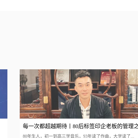
每一次都超越期待丨80后标签印企老板的管理
80年生人，初一到高三学音乐，93年读了作曲，大学读了...