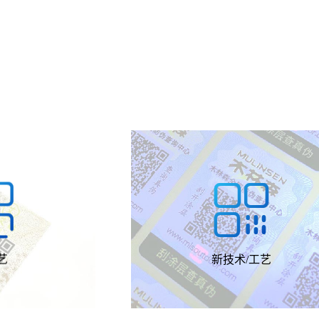


尺寸的不干胶标
专注于研究产品标签数字化应用
、热敏纸、合成
域，服务全球知名品牌企业，是
启、易碎纸、耐
家致力于数智物联和品牌数字化
、RFID等等。
详情
销服务的科技公司
艺
新技术/工艺