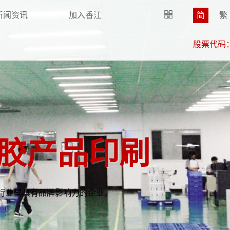

新闻资讯
加入香江
简
繁
股票代码：8
干胶产品印刷
成行业里具有品牌影响力的企业。