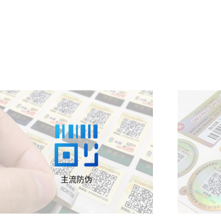

依托产品身份码作载体，协助品牌
一物
触达消费者，让消费者感知科技的
实现
同时，更感动于智能便捷和安全可
理商
详情
信。
主流防伪