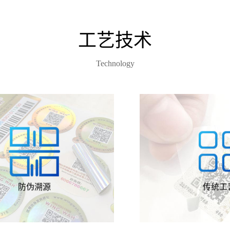
工艺技术
Technology

一码数字化溯源体系帮助企业
定制不同材质不同
从原产地到供应链，从经销代
签纸，如铜版纸
到终端用户进行全链路闭环式
纸、PET、防伪开
详情
数据化管理。
详情
高温
防伪溯源
传统工